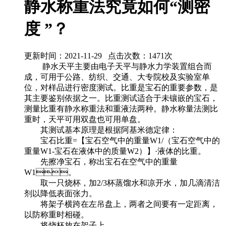
静水称重法究竟如何“测密
度 ”？
更新时间：2021-11-29 点击次数：1471次
静水天平主要由电子天平与静水力学装置组合而
成，可用于公路、纺织、交通、大专院校及实验室单
位，对样品进行密度测试。比重是宝石的重要参数，是
其主要鉴别依据之一。比重测试适合于未镶嵌的宝石，
测量比重有静水称重法和重液法两种。静水称量法测比
重时，天平可用双盘也可用单盘。
其测试基本原理是根据阿基米德定律：
宝石比重=【宝石空气中的重量W1/（宝石空气中的
重量W1-宝石在液体中的质量W2）】·液体的比重。
先擦净宝石，称出宝石在空气中的重量
W1。
取一只烧杯，加2/3杯蒸馏水和凉开水，加几滴清洁
剂以降低表面张力。
将架子横跨在左吊盘上，两者之间要有一定距离，
以防称重时相碰。
将烧杯放在架子上。