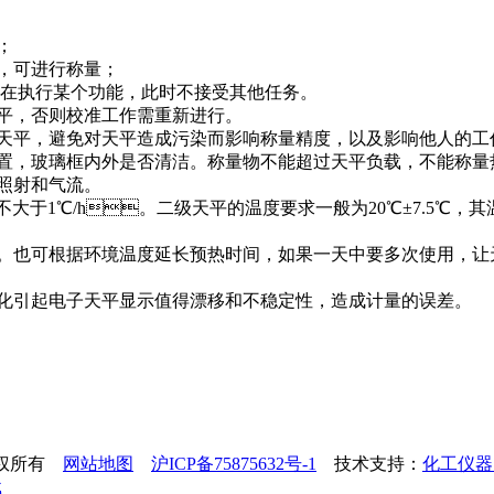
；
行称量；
某个功能，此时不接受其他任务。
，否则校准工作需重新进行。
天平，避免对天平造成污染而影响称量精度，以及影响他人的工作
置，玻璃框内外是否清洁。称量物不能超过天平负载，不能
射和气流。
大于1℃/h。二级天平的温度要求一般为20℃±7.5℃
。
。也可根据环境温度延长预热时间，如果一天中要多次使用，让
化引起电子天平显示值得漂移和不稳定性，造成计量的误差。
)版权所有
网站地图
沪ICP备75875632号-1
技术支持：
化工仪器
载