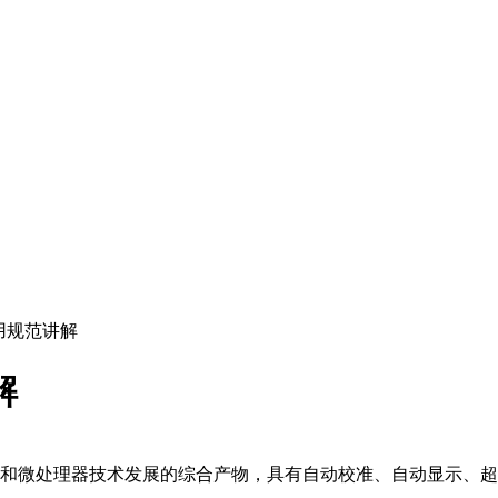
用规范讲解
解
子技术和微处理器技术发展的综合产物，具有自动校准、自动显示