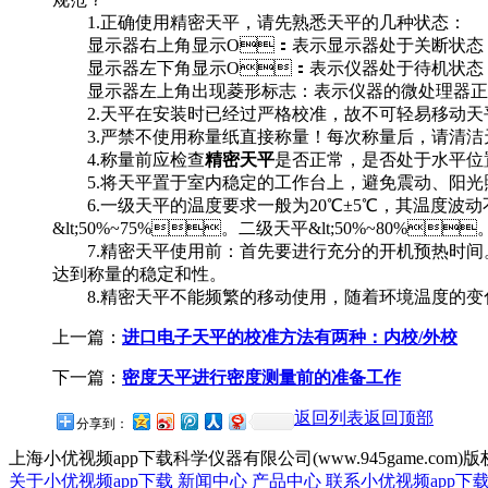
1.正确使用精密天平，请先熟悉天平的几种状态：
显示器右上角显示O：表示显示器处于关断状态
显示器左下角显示O：表示仪器处于待机状态，可进
显示器左上角出现菱形标志：表示仪器的微处理器正在执行
2.天平在安装时已经过严格校准，故不可轻易移动天平
3.严禁不使用称量纸直接称量！每次称量后，请清洁
4.称量前应检查
精密天平
是否正常，是否处于水平位
5.将天平置于室内稳定的工作台上，避免震动、阳光照
6.一级天平的温度要求一般为20℃±5℃，其温度波动不
&lt;50%~75%。二级天平&lt;50%~80%
7.精密天平使用前：首先要进行充分的开机预热时间
达到称量的稳定和性。
8.精密天平不能频繁的移动使用，随着环境温度的变
上一篇：
进口电子天平的校准方法有两种：内校/外校
下一篇：
密度天平进行密度测量前的准备工作
返回列表
返回顶部
分享到：
上海小优视频app下载科学仪器有限公司(www.945game.com
关于小优视频app下载
新闻中心
产品中心
联系小优视频app下