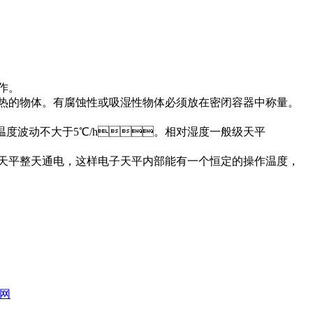
。
称量热的物体。有腐蚀性或吸湿性物体必须放在密闭容器中称量。
，其温度波动不大于5℃/h。相对湿度一般级天平
天平整天通电，这样电子天平内部能有一个恒定的操作温度，
网