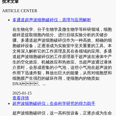
技术文章
ARTICLE CENTER
多通道超声波细胞破碎仪：原理与应用解析
在生物化学、分子生物学及微生物学等科研领域，细胞
破碎是提取细胞内组分、进行后续实验分析的关键步
骤。多通道超声波细胞破碎仪作为一种高效、精确的细
胞破碎设备，正逐渐成为实验室中至关重要的工具。本
文将深入解析它的工作原理及其在各领域的应用。多通
道超声波细胞破碎仪的工作原理基于超声波在液体中产
生的空化效应、机械效应和热效应。当超声波通过液体
介质时，会形成密集的小气泡，这些小气泡在超声波的
作用下迅速炸裂，释放出巨大的能量，从而对细胞壁和
细胞膜产生强烈的破坏作用，使细胞内的物质如
DNA、...
2025-01-15
查看详情
超声波细胞破碎仪：生命科学研究的得力助手
超声波细胞破碎仪，这一高科技设备，正逐步成为生命