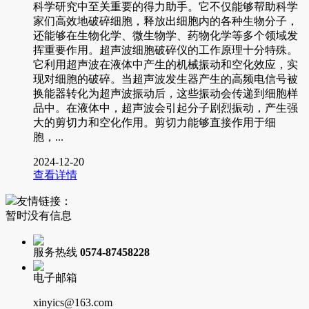
科学研究中至关重要的得力助手。它不仅能够帮助科学
家们高效地破碎细胞，释放出细胞内的各种生物分子，
还能够在生物化学、微生物学、药物化学等多个领域发
挥重要作用。超声波细胞破碎仪的工作原理十分特殊。
它利用超声波在液体中产生的机械振动和空化效应，实
现对细胞的破碎。当超声波发生器产生的高频电信号被
换能器转化为超声波振动后，这些振动会传递到细胞样
品中。在液体中，超声波会引起分子剧烈振动，产生强
大的剪切力和空化作用。剪切力能够直接作用于细
胞，...
2024-12-20
查看详情
友情链接：
暂时没有信息
服务热线
0574-87458228
电子邮箱
xinyics@163.com