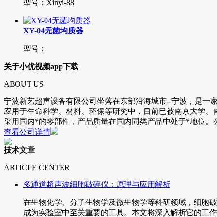
型号：Xinyi-88
XY-04无菌均质器
型号：
关于小优视频app下载
ABOUT US
宁波新艺超声设备有限公司坐落在东部沿海城市--宁波，是一家生产
应用于生命科学、材料、环保等研究中，目前已被南京大学
采用国内*的零部件，产品质量在国内同类产品中处于*地位。
查看公司详情
技术文章
ARTICLE CENTER
多通道超声波细胞破碎仪：原理与应用解析
在生物化学、分子生物学及微生物学等科研领域，细胞破
成为实验室中至关重要的工具。本文将深入解析它的工作