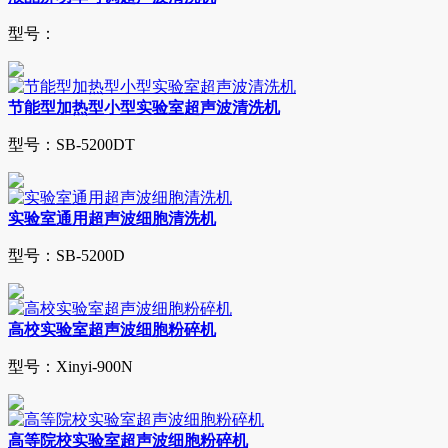
型号：
节能型加热型小型实验室超声波清洗机
型号：SB-5200DT
实验室通用超声波细胞清洗机
型号：SB-5200D
高校实验室超声波细胞粉碎机
型号：Xinyi-900N
高等院校实验室超声波细胞粉碎机