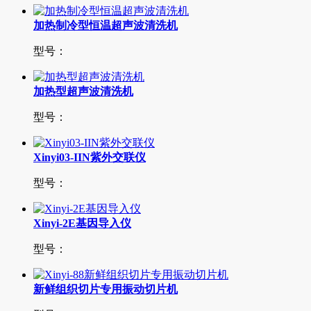
加热制冷型恒温超声波清洗机
型号：
加热型超声波清洗机
型号：
Xinyi03-IIN紫外交联仪
型号：
Xinyi-2E基因导入仪
型号：
新鲜组织切片专用振动切片机