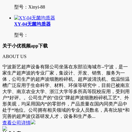
型号：Xinyi-88
XY-04无菌均质器
型号：
关于小优视频app下载
ABOUT US
宁波新艺超声设备有限公司坐落在东部沿海城市--宁波，是一
家生产超声波的专业厂家，集设计、开发、销售、服务为一
体，公司生产的超声波细胞粉碎机、超声波清洗机、低温恒温
槽广泛应用于生命科学、材料、环保等研究中，目前已被南京
大学、南京农业大学、浙江大学等多所高等院校应用，受到用
户*好评。。公司生产的“信仪”牌超声波细胞粉碎机工艺*、外
形美观，均采用国内*的零部件，产品质量在国内同类产品中
处于*地位。公司拥有相关领域的专业人员数名，具有比较*和
完善的超声波仪器研发人才，设备和生产条...
查看公司详情