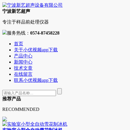
宁波新艺超声
专注于样品前处理仪器
服务热线：
0574-87458228
首页
关于小优视频app下载
产品中心
新闻中心
技术文章
在线留言
联系小优视频app下载
推荐产品
RECOMMENDED