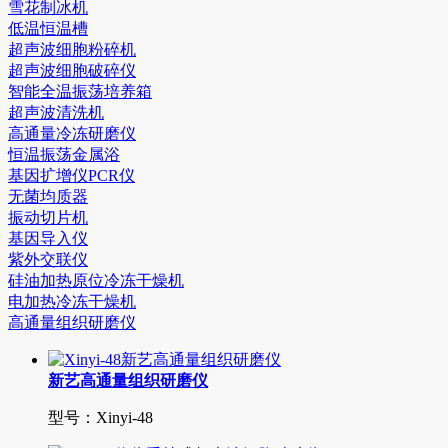
雪花制冰机
低温恒温槽
超声波细胞粉碎机
超声波细胞破碎仪
智能全温振荡培养箱
超声波清洗机
高通量冷冻研磨仪
恒温振荡金属浴
基因扩增仪PCR仪
无菌均质器
振动切片机
基因导入仪
紫外交联仪
硅油加热原位冷冻干燥机
电加热冷冻干燥机
高通量组织研磨仪
新艺高通量组织研磨仪
型号：Xinyi-48