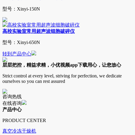
型号：Xinyi-150N
高校实验室常用超声波细胞破碎仪
型号：Xinyi-650N
转到产品中心
层层把控，精益求精，小优视频app下载用心，让您放心
Strict control at every level, striving for perfection, we dedicate
ourselves so you can rest assured
咨询热线
在线咨询
产品中心
PRODUCT CENTER
真空冷冻干燥机