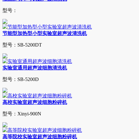
型号：
节能型加热型小型实验室超声波清洗机
型号：SB-5200DT
实验室通用超声波细胞清洗机
型号：SB-5200D
高校实验室超声波细胞粉碎机
型号：Xinyi-900N
高等院校实验室超声波细胞粉碎机