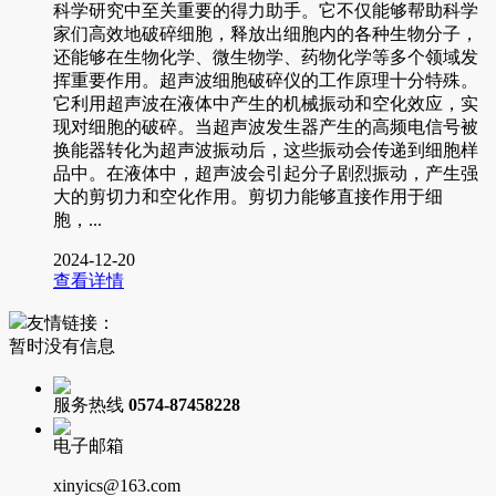
科学研究中至关重要的得力助手。它不仅能够帮助科学
家们高效地破碎细胞，释放出细胞内的各种生物分子，
还能够在生物化学、微生物学、药物化学等多个领域发
挥重要作用。超声波细胞破碎仪的工作原理十分特殊。
它利用超声波在液体中产生的机械振动和空化效应，实
现对细胞的破碎。当超声波发生器产生的高频电信号被
换能器转化为超声波振动后，这些振动会传递到细胞样
品中。在液体中，超声波会引起分子剧烈振动，产生强
大的剪切力和空化作用。剪切力能够直接作用于细
胞，...
2024-12-20
查看详情
友情链接：
暂时没有信息
服务热线
0574-87458228
电子邮箱
xinyics@163.com