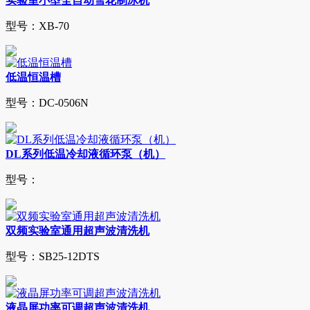
实验室小型全自动雪花制冰机
型号：XB-70
低温恒温槽
型号：DC-0506N
DL系列低温冷却液循环泵（机）
型号：
双频实验室通用超声波清洗机
型号：SB25-12DTS
液晶屏功率可调超声波清洗机