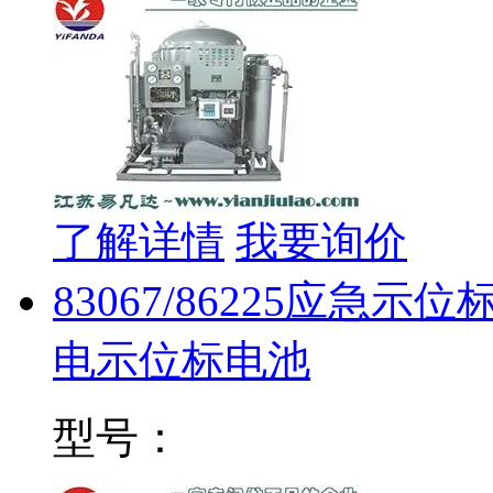
了解详情
我要询价
83067/86225应急示
电示位标电池
型号：