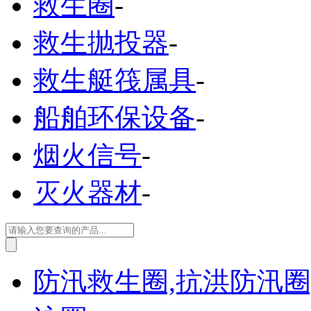
救生圈
-
救生抛投器
-
救生艇筏属具
-
船舶环保设备
-
烟火信号
-
灭火器材
-
防汛救生圈,抗洪防汛圈