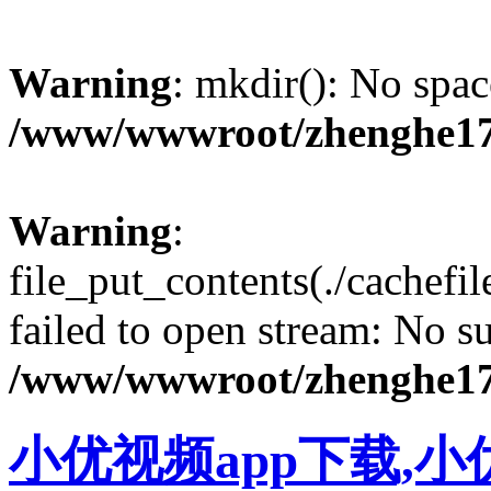
Warning
: mkdir(): No spac
/www/wwwroot/zhenghe17
Warning
:
file_put_contents(./cachef
failed to open stream: No su
/www/wwwroot/zhenghe17
小优视频app下载,