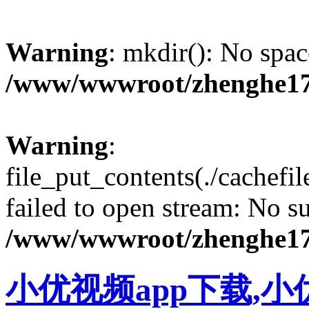
Warning
: mkdir(): No spac
/www/wwwroot/zhenghe17
Warning
:
file_put_contents(./cachef
failed to open stream: No su
/www/wwwroot/zhenghe17
小优视频app下载,