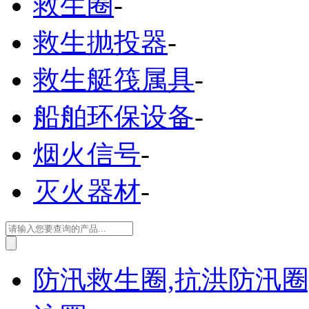
救生圈
-
救生抛投器
-
救生艇筏属具
-
船舶环保设备
-
烟火信号
-
灭火器材
-
防汛救生圈,抗洪防汛圈