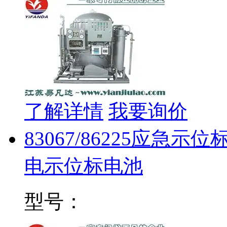
了解详情
我要询价
83067/86225应急示
电示位标电池
型号：