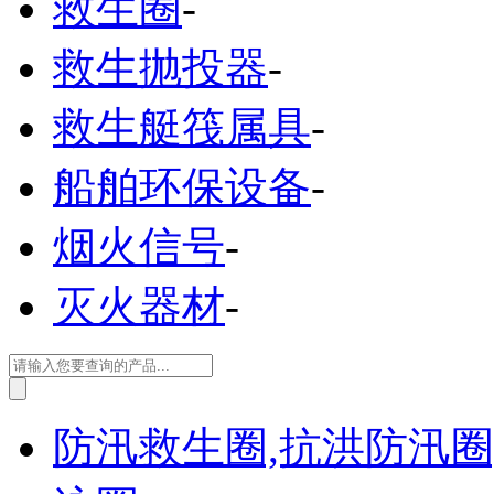
救生圈
-
救生抛投器
-
救生艇筏属具
-
船舶环保设备
-
烟火信号
-
灭火器材
-
防汛救生圈,抗洪防汛圈