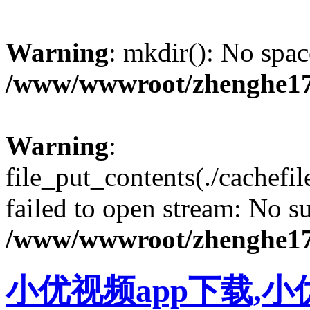
Warning
: mkdir(): No spac
/www/wwwroot/zhenghe17
Warning
:
file_put_contents(./cachef
failed to open stream: No su
/www/wwwroot/zhenghe17
小优视频app下载,