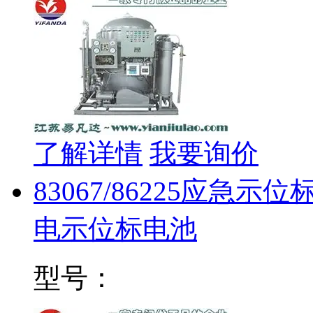
了解详情
我要询价
83067/86225应急示
电示位标电池
型号：